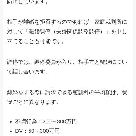
防止しています
。
相手が離婚
を拒否するのであれば
、家庭裁判所に
対して
「離婚調停（夫婦関係調整調停）」を申し
立てることも可能です
。
調停では、調停委員が入り、相手方と離婚につい
て話し合います
。
離婚を
する際に
請求できる慰謝料の平均額は、
状
況ごとに
異なります
。
不貞行為
：
200～300万円
DV
：
50～300万円