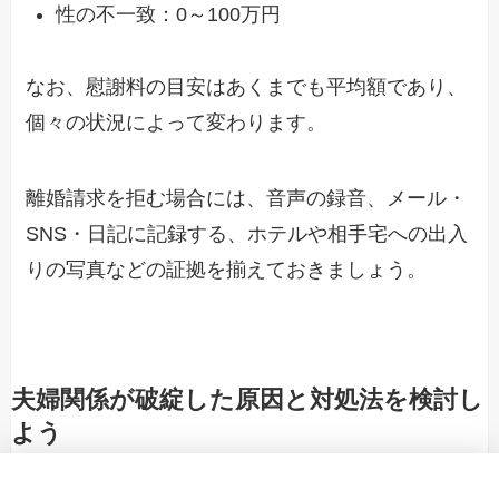
性の不一致
：
0～100万円
なお、
慰謝料
の目安
はあくまで
も平均額
であり、
個々の状況によって変わりま
す
。
離婚請求を
拒む場合には、音声の録音、
メール
・
SNS
・
日記
に記録する、
ホテルや相手宅への出入
りの写真
などの
証拠
を揃えておきましょう。
夫婦関係が破綻した原因と対処法を検討し
よう