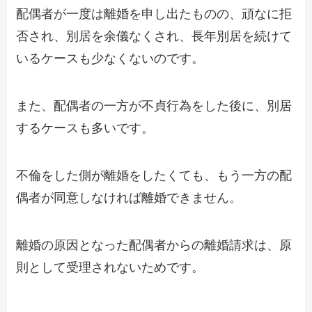
配偶者が一度は離婚を申し出たものの、頑なに拒
否され、別居を余儀なくされ、長年別居を続けて
いるケースも少なくな
いのです。
また、配偶者の一方が
不貞行為
をした後に
、
別居
するケースも
多いです。
不倫をした
側
が離婚
を
したくても、もう一方の配
偶者が同意しなければ離婚できません
。
離婚の原因となった配偶者からの離婚請求は、
原
則として
受理され
ないためです。