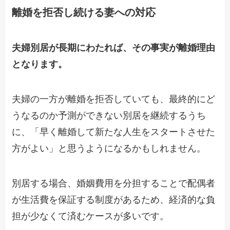
離婚を拒否し続ける妻への対応
夫婦別居が長期にわたれば、その事実が離婚理由
となります。
夫婦の一方
が離婚
を拒否していても
、
最終的にど
うなるのか予測ができない
別居を
継続す
るうち
に、「
早く
離婚して新
たな
人生を
スタートさせた
方がよ
い」と思うようになるかもしれません
。
別居する場合、婚姻費用を分担することで配偶者
が生活費を保証
する
制度がある
ため、
経済的な負
担が少なくて済むケースが多いです
。