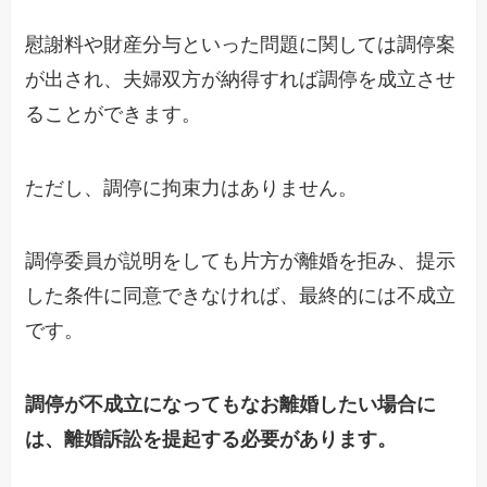
慰謝料や
財産分与
といった
問題に
関しては
調停案
が出され、夫婦双方が納得すれば調停を成立させ
ることができます
。
ただし、調停に拘束力はありません
。
調停委員
が説明をして
も
片方
が離婚を拒み、
提示
した条件に同意
できなければ
、最終的には
不成立
です。
調停が不成立になってもなお離婚したい場合に
は、離婚訴訟を提起する必要があります。