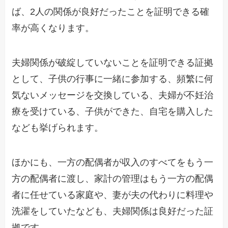
ば
、
2人の関係
が
良好だったことを
証明できる
確
率
が高くなります
。
夫婦関係が破綻していない
ことを証明できる証拠
として、
子供の行事に一緒に参加する
、
頻繁に何
気ないメッセージを交換している
、
夫婦が不妊治
療を受けている
、
子供
ができた、自宅を
購入した
なども挙げられます。
ほかにも、
一方の配偶者が収入のすべてをもう一
方の配偶者に渡し、家計の管理はもう一方の配偶
者に任せ
ている家庭や、
妻が夫の代わりに料理や
洗濯をしていた
なども、夫婦関係は良好だった証
拠です。