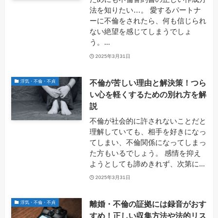
法を知りたい…。 愛するパートナ
ーに不倫をされたら、何も信じられ
ない絶望を感じてしまうでしょ
う。...
2025年3月31日
不倫が苦しい理由と解決策！つら
浮気・不倫・不貞
い心を軽くするための別れ方を解
説
不倫が社会的に許されないことだと
理解していても、相手を好きになっ
てしまい、不倫関係になってしまっ
た方もいるでしょう。 感情を抑え
ようとしても諦めきれず、次第に...
2025年3月31日
離婚・不倫の証拠には録音がおす
浮気・不倫・不貞
すめ！正しい収集方法や法的リス