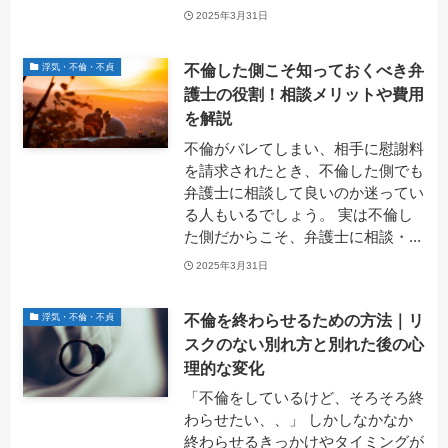
2025年3月31日
不倫した側こそ知っておくべき弁
浮気・不倫・不貞
護士の役割！相談メリットや費用
を解説
不倫がバレてしまい、相手に慰謝料
を請求されたとき、不倫した側でも
弁護士に相談して良いのか迷ってい
る人もいるでしょう。 実は不倫し
た側だからこそ、弁護士に相談・...
2025年3月31日
不倫を終わらせるための方法｜リ
浮気・不倫・不貞
スクのない別れ方と別れた後の心
理的な変化
「不倫をしているけど、そろそろ終
わらせたい、、」 しかしなかなか
終わらせるきっかけやタイミングが