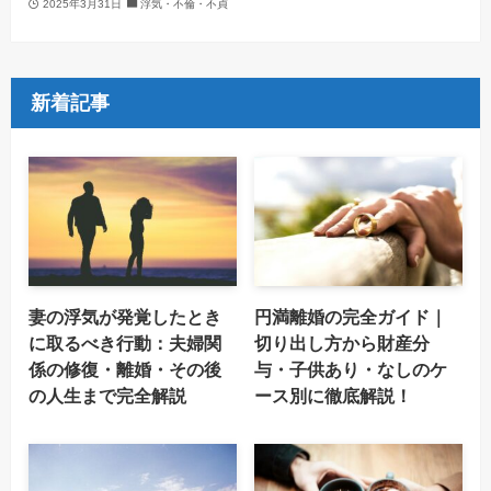
2025年3月31日
浮気・不倫・不貞
新着記事
妻の浮気が発覚したとき
円満離婚の完全ガイド｜
に取るべき行動：夫婦関
切り出し方から財産分
係の修復・離婚・その後
与・子供あり・なしのケ
の人生まで完全解説
ース別に徹底解説！