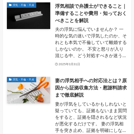
浮気相談で弁護士ができること｜
浮気・不倫・不貞
準備することや費用・知っておく
べきことを解説
夫の浮気に悩んでいませんか？ 一
時的な気の迷いで浮気したのか、そ
れとも本気で不倫していて離婚する
しかないのか。 不安と怒りが入り
混じる中、どう対処すべきか迷う...
2025年3月31日
妻の浮気相手への対応法とは？原
浮気・不倫・不貞
因から証拠収集方法・慰謝料請求
まで徹底解説
妻が浮気をしているかもしれないと
疑っていても、証拠もないまま質問
をすると、証拠を隠されるなど状況
が悪化するだけです。 妻の浮気相
手を突き止め、証拠を明確にしな...