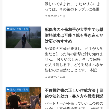
難しいですよね。 またやり方によ
っては、その後のトラブルに発展...
2025年3月31日
配偶者の不倫相手が大学生でも慰
浮気・不倫・不貞
謝料請求は可能？親も巻き込んだ
対応がおすすめ
配偶者の不倫が発覚し、相手が大学
生だと知った時の衝撃は計り知れま
せん。 怒りや悲しみ、そして困惑
が入り混じる中、どう対処すべきか
悩むのは自然なことです。 本記...
2025年3月31日
不倫誓約書の正しい作成方法｜目
浮気・不倫・不貞
的や法的効力・書き方を徹底解説
パートナーが不倫していた…今後の
ためにも不倫誓約書の正しい作成方