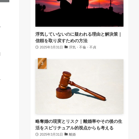
い
浮気していないのに疑われる理由と解決策｜
信頼を取り戻すための方法
2025年3月31日
浮気・不倫・不貞
由
防
し
略奪婚の現実とリスク｜離婚率やその後の生
活をスピリチュアル的視点からも考える
2025年3月31日
離婚