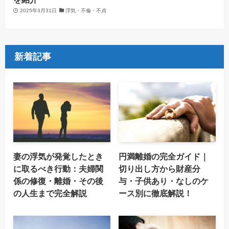
2025年3月31日
浮気・不倫・不貞
新着記事
妻の浮気が発覚したとき
円満離婚の完全ガイド｜
に取るべき行動：夫婦関
切り出し方から財産分
係の修復・離婚・その後
与・子供あり・なしのケ
の人生まで完全解説
ース別に徹底解説！